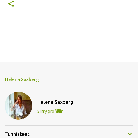
K
o
m
m
e
n
Helena Saxberg
t
i
t
Helena Saxberg
Siirry profiiliin
Tunnisteet