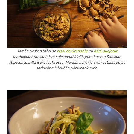
Tämän peston tähti on
Noix de Grenoble
eli
AOC-suojatut
laadukkaat rans
kalaiset
sak
sanpähkinät, joita
kasvaa
Ranskan
Alppien juurilla
Isère laaksossa
. M
eidän neljä- ja viisivuotiaa
t pojat
särkivät mielellään
pähkinänkuoria
.