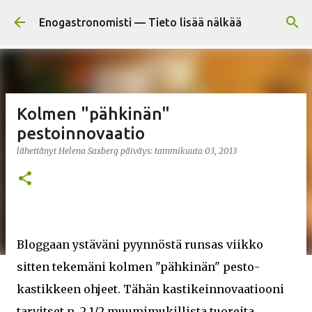
Siirry pääsisältöön
Enogastronomisti — Tieto lisää nälkää
Kolmen "pähkinän"
pestoinnovaatio
lähettänyt
Helena Saxberg
päiväys:
tammikuuta 03, 2013
Bloggaan ystäväni pyynnöstä runsas viikko
sitten tekemäni kolmen "pähkinän" pesto-
kastikkeen ohjeet. Tähän kastikeinnovaatiooni
tarvitset n. 2 1/2 muumimukillista tuoreita