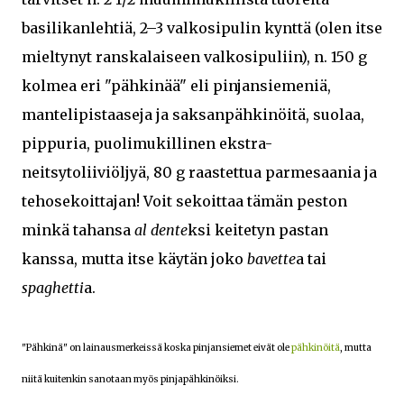
basilikanlehtiä, 2–3 valkosipulin kynttä (olen itse
mieltynyt ranskalaiseen valkosipuliin), n. 150 g
kolmea eri "pähkinää" eli pinjansiemeniä,
mantelipistaaseja ja saksanpähkinöitä, suolaa,
pippuria, puolimukillinen ekstra-
neitsytoliiviöljyä, 80 g raastettua parmesaania ja
tehosekoittajan! Voit sekoittaa tämän peston
minkä tahansa
al dente
ksi keitetyn pastan
kanssa, mutta itse käytän joko
bavette
a
tai
spaghetti
a.
"Pähkinä" on lainausmerkeissä koska pinjansiemet eivät ole
pähkinöitä
, mutta
niitä kuitenkin sanotaan myös pinjapähkinöiksi.