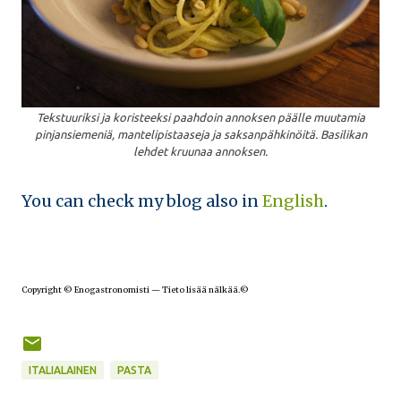
Tekstuuriksi ja
k
oristeeksi
p
aa
hdoin annoksen päälle muutamia
pinjansiemeniä, mantelipistaaseja ja saksanpähkinöitä
. Basilikan
lehdet kruunaa anno
kse
n.
You can check my blog also in
English
.
Copyright © Enogastronomisti — Tieto lisää nälkää.©
ITALIALAINEN
PASTA