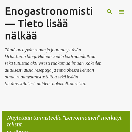
Enogastronomisti
Siirry pääsisältöön
— Tieto lisää
nälkää
Tämä on hyvän ruoan ja juoman ystävän
kirjoittama blogi. Haluan vaalia kotiruoanlaittoa
sekä tutustua aktiivisesti ruokamaailmaan. Kokeilen
alituisesti uusia reseptejä ja siinä ohessa kehitän
omaa ruoanvalmistustaitoa sekä lisään
tietämystäni eri maiden ruokakulttuureista.
Näytetään tunnisteella
Leivonnainen
merkityt
tekstit.