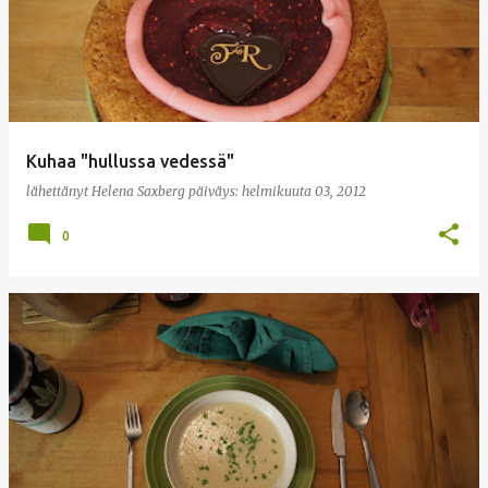
Kuhaa "hullussa vedessä"
lähettänyt
Helena Saxberg
päiväys:
helmikuuta 03, 2012
0