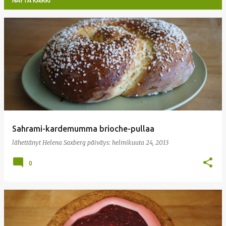
NÄYTÄ KAIKKI
T
e
k
s
t
i
t
Sahrami-kardemumma brioche-pullaa
lähettänyt
Helena Saxberg
päiväys:
helmikuuta 24, 2013
0