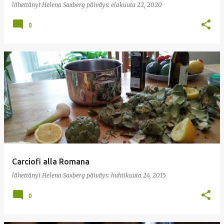
lähettänyt
Helena Saxberg
päiväys:
elokuuta 22, 2020
0
Carciofi alla Romana
lähettänyt
Helena Saxberg
päiväys:
huhtikuuta 24, 2015
0