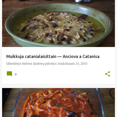
Muikkuja catanialaisittain — Anciova a Catanisa
lähettänyt
Helena Saxberg
päiväys:
toukokuuta 25, 2013
0