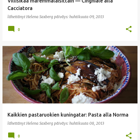
Villisikaa maremmalaisittain — Cinghiale alla
Cacciatora
lähettänyt
Helena Saxberg
päiväys:
huhtikuuta 09, 2013
0
Kaikkien pastaruokien kuningatar: Pasta alla Norma
lähettänyt
Helena Saxberg
päiväys:
huhtikuuta 08, 2013
0