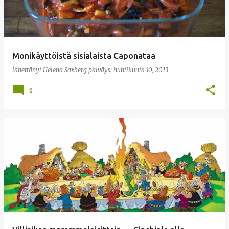
Monikäyttöistä sisialaista Caponataa
lähettänyt
Helena Saxberg
päiväys:
huhtikuuta 10, 2013
0