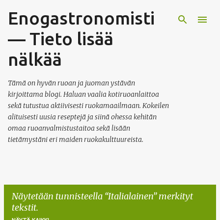
Enogastronomisti
Siirry pääsisältöön
— Tieto lisää
nälkää
Tämä on hyvän ruoan ja juoman ystävän
kirjoittama blogi. Haluan vaalia kotiruoanlaittoa
sekä tutustua aktiivisesti ruokamaailmaan. Kokeilen
alituisesti uusia reseptejä ja siinä ohessa kehitän
omaa ruoanvalmistustaitoa sekä lisään
tietämystäni eri maiden ruokakulttuureista.
Näytetään tunnisteella
Italialainen
merkityt
tekstit.