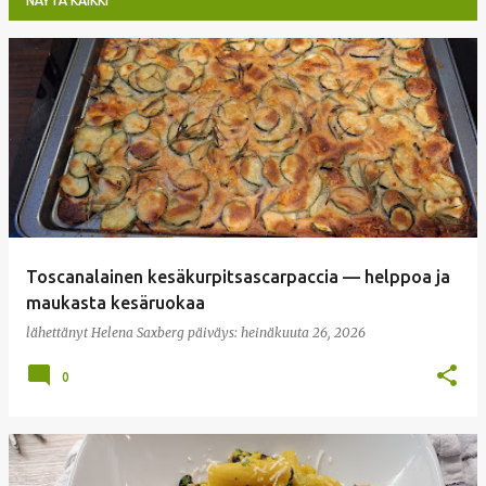
NÄYTÄ KAIKKI
T
e
k
s
t
i
t
Toscanalainen kesäkurpitsascarpaccia — helppoa ja
maukasta kesäruokaa
lähettänyt
Helena Saxberg
päiväys:
heinäkuuta 26, 2026
0