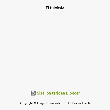
Ei tuloksia
T
e
k
s
t
i
t
Sisällön tarjoaa Blogger
Copyright © Enogastronomisti — Tieto lisää nälkää.©