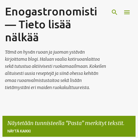
Enogastronomisti
Siirry pääsisältöön
— Tieto lisää
nälkää
Tämä on hyvän ruoan ja juoman ystävän
kirjoittama blogi. Haluan vaalia kotiruoanlaittoa
sekä tutustua aktiivisesti ruokamaailmaan. Kokeilen
alituisesti uusia reseptejä ja siinä ohessa kehitän
omaa ruoanvalmistustaitoa sekä lisään
tietämystäni eri maiden ruokakulttuureista.
Näytetään tunnisteella
Pasta
merkityt tekstit.
NÄYTÄ KAIKKI