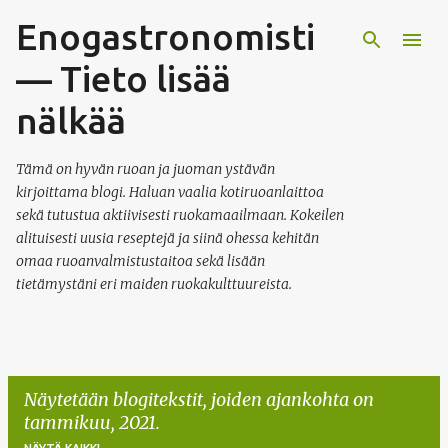
Enogastronomisti
Siirry pääsisältöön
— Tieto lisää
nälkää
Tämä on hyvän ruoan ja juoman ystävän
kirjoittama blogi. Haluan vaalia kotiruoanlaittoa
sekä tutustua aktiivisesti ruokamaailmaan. Kokeilen
alituisesti uusia reseptejä ja siinä ohessa kehitän
omaa ruoanvalmistustaitoa sekä lisään
tietämystäni eri maiden ruokakulttuureista.
Näytetään blogitekstit, joiden ajankohta on
tammikuu, 2021.