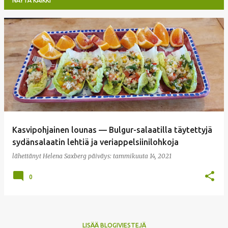
NÄYTÄ KAIKKI
T
e
k
s
t
i
t
Kasvipohjainen lounas — Bulgur-salaatilla täytettyjä
sydänsalaatin lehtiä ja veriappelsiinilohkoja
lähettänyt
Helena Saxberg
päiväys:
tammikuuta 14, 2021
0
LISÄÄ BLOGIVIESTEJÄ