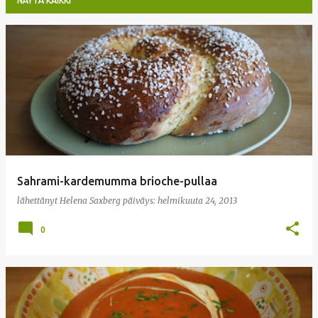
NÄYTÄ KAIKKI
T
e
k
s
t
i
t
Sahrami-kardemumma brioche-pullaa
lähettänyt
Helena Saxberg
päiväys:
helmikuuta 24, 2013
0