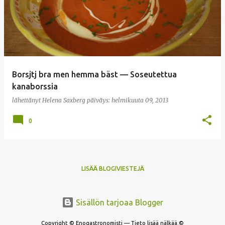
Borsjtj bra men hemma bäst — Soseutettua
kanaborssia
lähettänyt
Helena Saxberg
päiväys:
helmikuuta 09, 2013
0
LISÄÄ BLOGIVIESTEJÄ
Sisällön tarjoaa Blogger
Copyright © Enogastronomisti — Tieto lisää nälkää.©