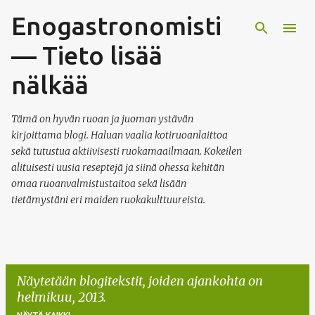
Enogastronomisti
Siirry pääsisältöön
— Tieto lisää
nälkää
Tämä on hyvän ruoan ja juoman ystävän
kirjoittama blogi. Haluan vaalia kotiruoanlaittoa
sekä tutustua aktiivisesti ruokamaailmaan. Kokeilen
alituisesti uusia reseptejä ja siinä ohessa kehitän
omaa ruoanvalmistustaitoa sekä lisään
tietämystäni eri maiden ruokakulttuureista.
Näytetään blogitekstit, joiden ajankohta on
helmikuu, 2013.